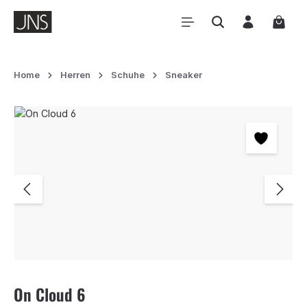
Zum Hauptinhalt springen
Waren
Home
Herren
Schuhe
Sneaker
Bildergalerie überspringen
On Cloud 6