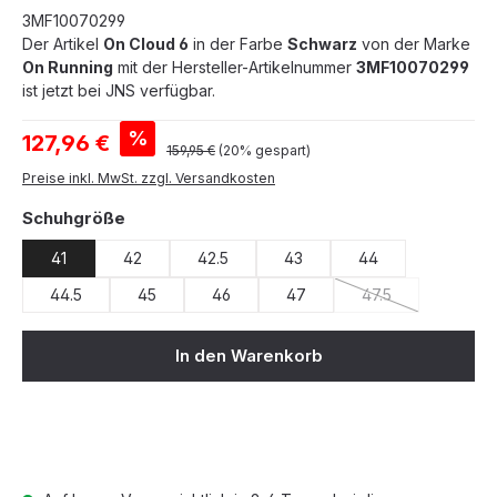
3MF10070299
Der Artikel
On Cloud 6
in der Farbe
Schwarz
von der Marke
On Running
mit der Hersteller-Artikelnummer
3MF10070299
ist jetzt bei JNS verfügbar.
Verkaufspreis:
%
127,96 €
Regulärer Preis:
159,95 €
(20% gespart)
Preise inkl. MwSt. zzgl. Versandkosten
auswählen
Schuhgröße
41
42
42.5
43
44
44.5
45
46
47
47.5
(Diese Option ist z
In den Warenkorb