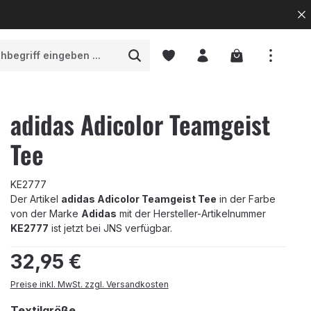
Warenkorb enth
adidas Adicolor Teamgeist
Tee
KE2777
Der Artikel
adidas Adicolor Teamgeist Tee
in der Farbe
von der Marke
Adidas
mit der Hersteller-Artikelnummer
KE2777
ist jetzt bei JNS verfügbar.
Regulärer Preis:
32,95 €
Preise inkl. MwSt. zzgl. Versandkosten
auswählen
Textilgröße