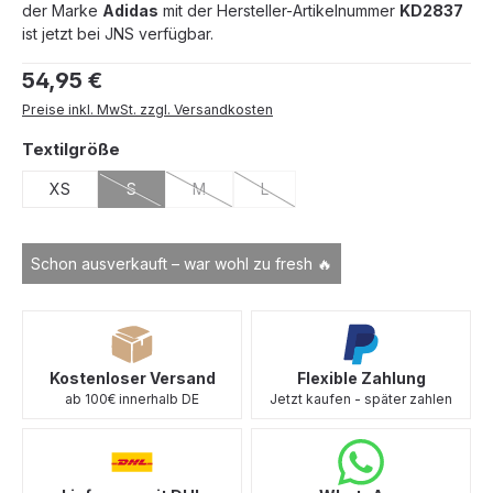
der Marke
Adidas
mit der Hersteller-Artikelnummer
KD2837
ist jetzt bei JNS verfügbar.
Regulärer Preis:
54,95 €
Preise inkl. MwSt. zzgl. Versandkosten
auswählen
Textilgröße
XS
S
M
L
(Diese Option ist zurzeit nicht verfügbar.)
(Diese Option ist zurzeit nicht verfügbar.)
(Diese Option ist zurzeit nicht verf
Schon ausverkauft – war wohl zu fresh 🔥
Kostenloser Versand
Flexible Zahlung
ab 100€ innerhalb DE
Jetzt kaufen - später zahlen