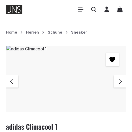
Zum Hauptinhalt springen
Waren
Home
Herren
Schuhe
Sneaker
Bildergalerie überspringen
adidas Climacool 1