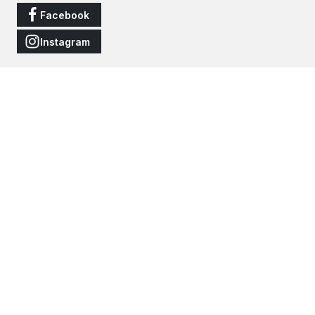
Facebook
Instagram
Vertrag widerrufen
Alle Preise inkl. gesetzl. Mehrwertsteuer zzgl.
Versandkosten
und
ggf. Nachnahmegebühren, wenn nicht anders angegeben.
© 2026 JNS