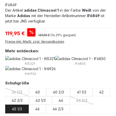
IF6849
Der Artikel
adidas Climacool 1
in der Farbe
Weiß
von der
Marke
Adidas
mit der Hersteller-Artikelnummer
IF6849
ist
jetzt bei JNS verfügbar.
Verkaufspreis:
%
119,95 €
Regulärer Preis:
139,95 €
(14.29% gespart)
Preise inkl. MwSt. zzgl. Versandkosten
Mehr entdecken:
KI5321
IF6850
IH6926
auswählen
Schuhgröße
36 2/3
40
40 2/3
41 1/3
42
(Diese Option ist zurzeit nicht verfügbar.)
42 2/3
43 1/3
44
44 2/3
(Diese Option ist zurze
45 1/3
46
46 2/3