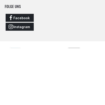
FOLGE UNS
Facebook
Instagram
Vertrag widerrufen
Alle Preise inkl. gesetzl. Mehrwertsteuer zzgl.
Versandkosten
und