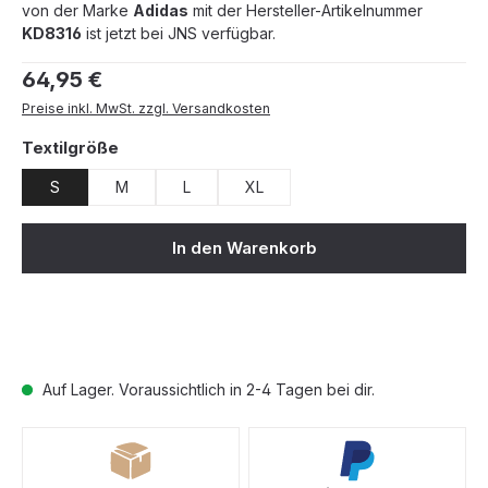
von der Marke
Adidas
mit der Hersteller-Artikelnummer
KD8316
ist jetzt bei JNS verfügbar.
Regulärer Preis:
64,95 €
Preise inkl. MwSt. zzgl. Versandkosten
auswählen
Textilgröße
S
M
L
XL
In den Warenkorb
Auf Lager. Voraussichtlich in 2-4 Tagen bei dir.