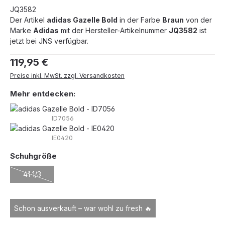
JQ3582
Der Artikel
adidas Gazelle Bold
in der Farbe
Braun
von der
Marke
Adidas
mit der Hersteller-Artikelnummer
JQ3582
ist
jetzt bei JNS verfügbar.
Regulärer Preis:
119,95 €
Preise inkl. MwSt. zzgl. Versandkosten
Mehr entdecken:
ID7056
IE0420
auswählen
Schuhgröße
41 1/3
(Diese Option ist zurzeit nicht verfügbar.)
Schon ausverkauft – war wohl zu fresh 🔥