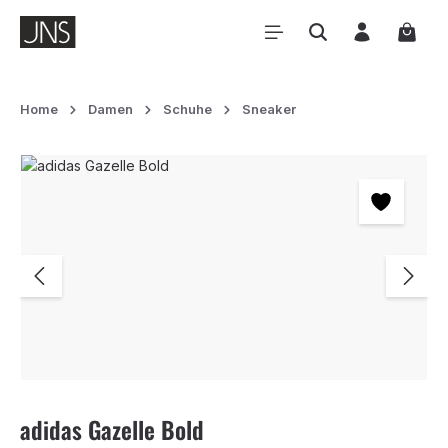
Zum Hauptinhalt springen
Waren
Home
Damen
Schuhe
Sneaker
Bildergalerie überspringen
adidas Gazelle Bold