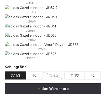
JH5402
JH5412
JI2060
JI2061
JI2062
JI2583
JI3526
auswählen
Schuhgröße
37 1/3
40
40 2/3
41 1/3
42
(Diese Option ist zurzeit nicht verfügb
In den Warenkorb