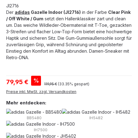
JI2716
Der
adidas
Gazelle Indoor (JI2716)
in der Farbe
Clear Pink
/ Off White / Gum
setzt den Hallenklassiker zart und clean
um. Das weiche Wildleder-Obermaterial mit T-Toe, gezackten
3-Streifen und flacher Low-Top-Form bietet eine hochwertige
Haptik und sicheren Sitz. Die Gum-Gummiaußensohle sorgt für
zuverlässigen Grip, während Schnürung und gepolsterter
Einstieg den Komfort im Alltag abrunden. Damen-Sneaker mit
Retro-DNA.
Verkaufspreis:
%
79,95 €
Regulärer Preis:
119,95 €
(33.35% gespart)
Preise inkl. MwSt. zzgl. Versandkosten
Mehr entdecken:
BB5480
IH5482
IH7500