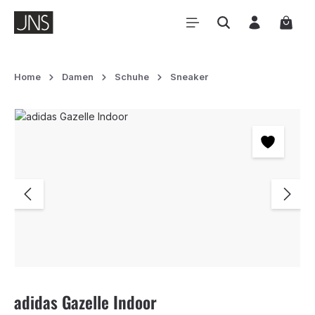
Zum Hauptinhalt springen
Waren
Home
Damen
Schuhe
Sneaker
Bildergalerie überspringen
adidas Gazelle Indoor