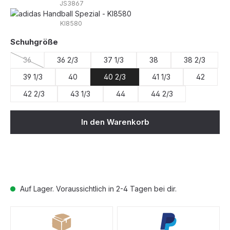
JS3867
KI8580
auswählen
Schuhgröße
36
36 2/3
37 1/3
38
38 2/3
(Diese Option ist zurzeit nicht verfügbar.)
39 1/3
40
40 2/3
41 1/3
42
42 2/3
43 1/3
44
44 2/3
In den Warenkorb
Auf Lager. Voraussichtlich in 2-4 Tagen bei dir.