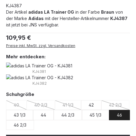
KJ4387
Der Artikel
adidas LA Trainer OG
in der Farbe
Braun
von
der Marke
Adidas
mit der Hersteller-Artikelnummer
KJ4387
ist jetzt bei JNS verfügbar.
Regulärer Preis:
109,95 €
Preise inkl. MwSt. zzgl. Versandkosten
Mehr entdecken:
KJ4381
KJ4382
auswählen
Schuhgröße
40
40 2/3
41 1/3
42
42 2/3
(Diese Option ist zurzeit nicht verfügbar.)
(Diese Option ist zurzeit nicht verfügbar.)
(Diese Option ist zurzeit nicht verfügb
(Diese Optio
43 1/3
44
44 2/3
45 1/3
46
46 2/3