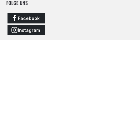
FOLGE UNS
Facebook
Instagram
Vertrag widerrufen
Alle Preise inkl. gesetzl. Mehrwertsteuer zzgl.
Versandkosten
und
ggf. Nachnahmegebühren, wenn nicht anders angegeben.