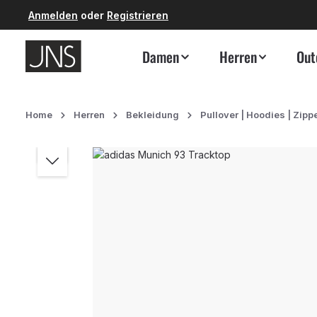
Anmelden
oder
Registrieren
 Hauptinhalt springen
Zur Suche springen
Zur Hauptnavigation springen
Damen
Herren
Out
Home
Herren
Bekleidung
Pullover | Hoodies | Zipp
Bildergalerie überspringen