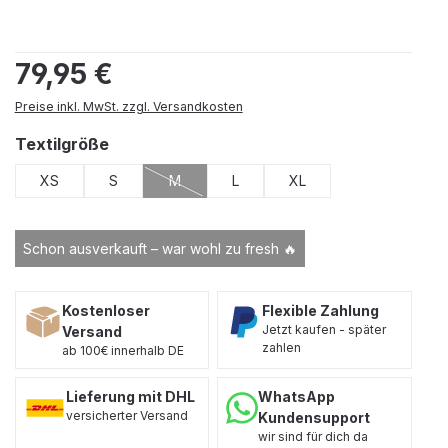
Regulärer Preis:
79,95 €
Preise inkl. MwSt. zzgl. Versandkosten
auswählen
Textilgröße
XS
S
M
L
XL
(Diese Option ist zurzeit nicht verfügbar.)
Schon ausverkauft – war wohl zu fresh 🔥
Kostenloser
Flexible Zahlung
Jetzt kaufen - später
Versand
zahlen
ab 100€ innerhalb DE
Lieferung mit DHL
WhatsApp
versicherter Versand
Kundensupport
wir sind für dich da