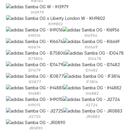
KI8140
IH3979
KH9802
IH9016
KI6956
KI6674
KI6669
B75806
ID0478
ID1479
ID1482
IE0877
IF3814
IH4881
IH4882
IH9015
JI2724
JI2725
JR0883
JR0890