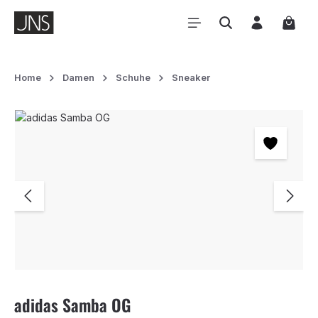
Zum Hauptinhalt springen
Waren
Home
Damen
Schuhe
Sneaker
Bildergalerie überspringen
adidas Samba OG