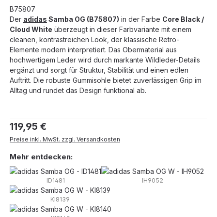
B75807
Der
adidas
Samba OG (B75807)
in der Farbe
Core Black /
Cloud White
überzeugt in dieser Farbvariante mit einem
cleanen, kontrastreichen Look, der klassische Retro-
Elemente modern interpretiert. Das Obermaterial aus
hochwertigem Leder wird durch markante Wildleder-Details
ergänzt und sorgt für Struktur, Stabilität und einen edlen
Auftritt. Die robuste Gummisohle bietet zuverlässigen Grip im
Alltag und rundet das Design funktional ab.
Regulärer Preis:
119,95 €
Preise inkl. MwSt. zzgl. Versandkosten
Mehr entdecken:
ID1481
IH9052
KI8139