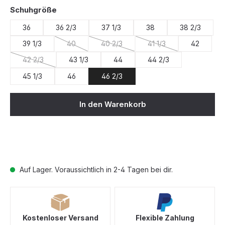
auswählen
Schuhgröße
36
36 2/3
37 1/3
38
38 2/3
39 1/3
40
40 2/3
41 1/3
42
(Diese Option ist zurzeit nicht verfügbar.)
(Diese Option ist zurzeit nicht verfügba
(Diese Option ist zurzei
42 2/3
43 1/3
44
44 2/3
(Diese Option ist zurzeit nicht verfügbar.)
45 1/3
46
46 2/3
In den Warenkorb
Auf Lager. Voraussichtlich in 2-4 Tagen bei dir.
Kostenloser Versand
Flexible Zahlung