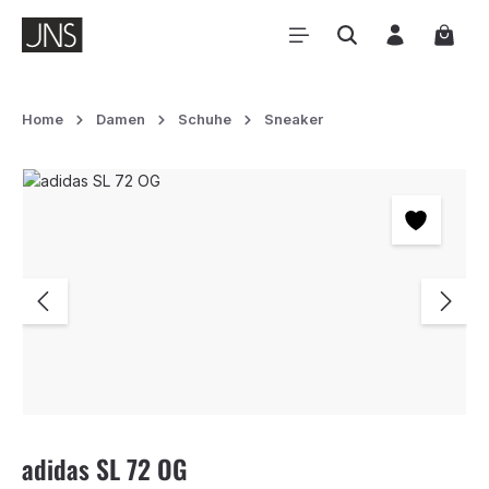
Zum Hauptinhalt springen
Waren
Home
Damen
Schuhe
Sneaker
Bildergalerie überspringen
adidas SL 72 OG