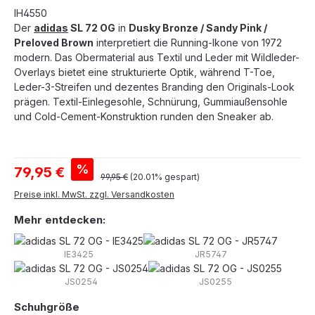
IH4550
Der
adidas
SL 72 OG
in
Dusky Bronze / Sandy Pink /
Preloved Brown
interpretiert die Running-Ikone von 1972
modern. Das Obermaterial aus Textil und Leder mit Wildleder-
Overlays bietet eine strukturierte Optik, während T-Toe,
Leder-3-Streifen und dezentes Branding den Originals-Look
prägen. Textil-Einlegesohle, Schnürung, Gummiaußensohle
und Cold-Cement-Konstruktion runden den Sneaker ab.
Verkaufspreis:
%
79,95 €
Regulärer Preis:
99,95 €
(20.01% gespart)
Preise inkl. MwSt. zzgl. Versandkosten
Mehr entdecken:
IE3425
JR5747
JS0254
JS0255
auswählen
Schuhgröße