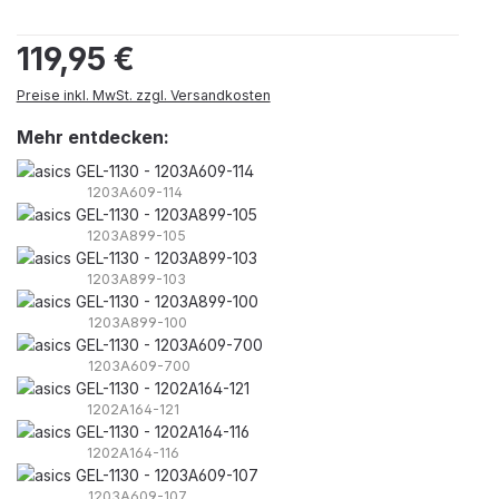
Regulärer Preis:
119,95 €
Preise inkl. MwSt. zzgl. Versandkosten
Mehr entdecken:
1203A609-114
1203A899-105
1203A899-103
1203A899-100
1203A609-700
1202A164-121
1202A164-116
1203A609-107