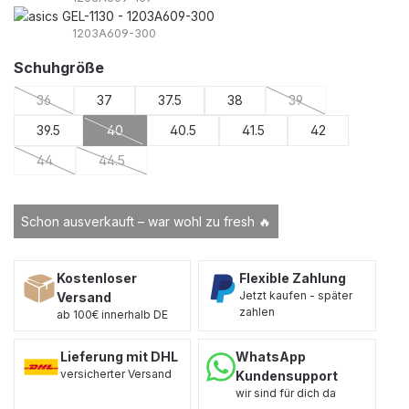
1203A609-300
auswählen
Schuhgröße
36
37
37.5
38
39
(Diese Option ist zurzeit nicht verfügbar.)
(Diese Option ist zurz
39.5
40
40.5
41.5
42
(Diese Option ist zurzeit nicht verfügbar.)
44
44.5
(Diese Option ist zurzeit nicht verfügbar.)
(Diese Option ist zurzeit nicht verfügbar.)
Schon ausverkauft – war wohl zu fresh 🔥
Kostenloser
Flexible Zahlung
Jetzt kaufen - später
Versand
zahlen
ab 100€ innerhalb DE
Lieferung mit DHL
WhatsApp
versicherter Versand
Kundensupport
wir sind für dich da