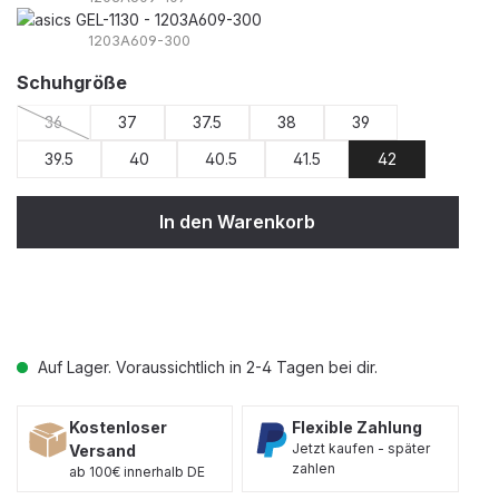
1203A609-300
auswählen
Schuhgröße
36
37
37.5
38
39
(Diese Option ist zurzeit nicht verfügbar.)
39.5
40
40.5
41.5
42
In den Warenkorb
Auf Lager. Voraussichtlich in 2-4 Tagen bei dir.
Kostenloser
Flexible Zahlung
Jetzt kaufen - später
Versand
zahlen
ab 100€ innerhalb DE