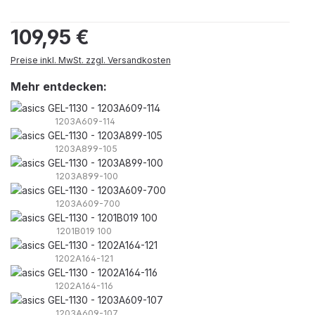
Regulärer Preis:
109,95 €
Preise inkl. MwSt. zzgl. Versandkosten
Mehr entdecken:
1203A609-114
1203A899-105
1203A899-100
1203A609-700
1201B019 100
1202A164-121
1202A164-116
1203A609-107