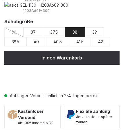
1203A609-300
auswählen
Schuhgröße
36
37
37.5
38
39
(Diese Option ist zurzeit nicht verfügbar.)
39.5
40
40.5
41.5
42
In den Warenkorb
Auf Lager. Voraussichtlich in 2-4 Tagen bei dir.
Kostenloser
Flexible Zahlung
Jetzt kaufen - später
Versand
zahlen
ab 100€ innerhalb DE