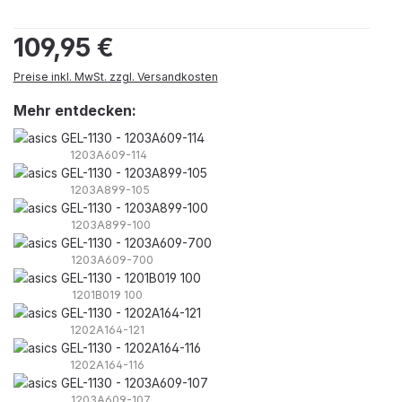
Regulärer Preis:
109,95 €
Preise inkl. MwSt. zzgl. Versandkosten
Mehr entdecken:
1203A609-114
1203A899-105
1203A899-100
1203A609-700
1201B019 100
1202A164-121
1202A164-116
1203A609-107