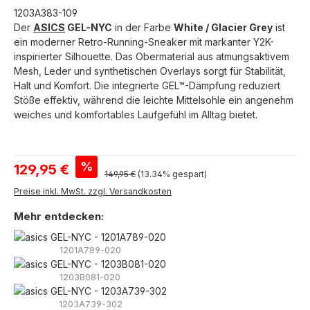
1203A383-109
Der
ASICS
GEL-NYC
in der Farbe
White / Glacier Grey
ist
ein moderner Retro-Running-Sneaker mit markanter Y2K-
inspirierter Silhouette. Das Obermaterial aus atmungsaktivem
Mesh, Leder und synthetischen Overlays sorgt für Stabilität,
Halt und Komfort. Die integrierte GEL™-Dämpfung reduziert
Stöße effektiv, während die leichte Mittelsohle ein angenehm
weiches und komfortables Laufgefühl im Alltag bietet.
Verkaufspreis:
%
129,95 €
Regulärer Preis:
149,95 €
(13.34% gespart)
Preise inkl. MwSt. zzgl. Versandkosten
Mehr entdecken:
1201A789-020
1203B081-020
1203A739-302