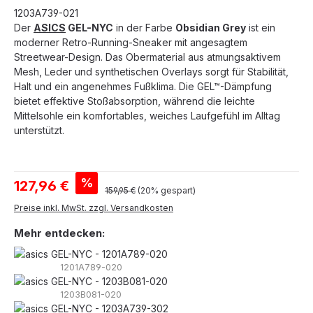
1203A739-021
Der
ASICS
GEL-NYC
in der Farbe
Obsidian Grey
ist ein
moderner Retro-Running-Sneaker mit angesagtem
Streetwear-Design. Das Obermaterial aus atmungsaktivem
Mesh, Leder und synthetischen Overlays sorgt für Stabilität,
Halt und ein angenehmes Fußklima. Die GEL™-Dämpfung
bietet effektive Stoßabsorption, während die leichte
Mittelsohle ein komfortables, weiches Laufgefühl im Alltag
unterstützt.
Verkaufspreis:
%
127,96 €
Regulärer Preis:
159,95 €
(20% gespart)
Preise inkl. MwSt. zzgl. Versandkosten
Mehr entdecken:
1201A789-020
1203B081-020