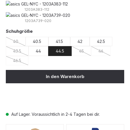
1203A383-112
1203A739-020
auswählen
Schuhgröße
40
40.5
41.5
42
42.5
(Diese Option ist zurzeit nicht verfügbar.)
43.5
44
44.5
45
46
(Diese Option ist zurzeit nicht verfügbar.)
(Diese Option ist zurzeit nic
(Diese Option ist 
46.5
(Diese Option ist zurzeit nicht verfügbar.)
In den Warenkorb
Auf Lager. Voraussichtlich in 2-4 Tagen bei dir.