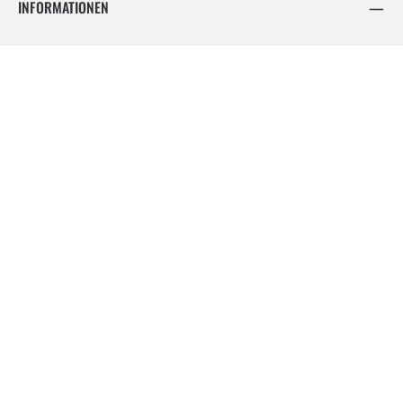
INFORMATIONEN
FOLGE UNS
Facebook
Instagram
Vertrag widerrufen