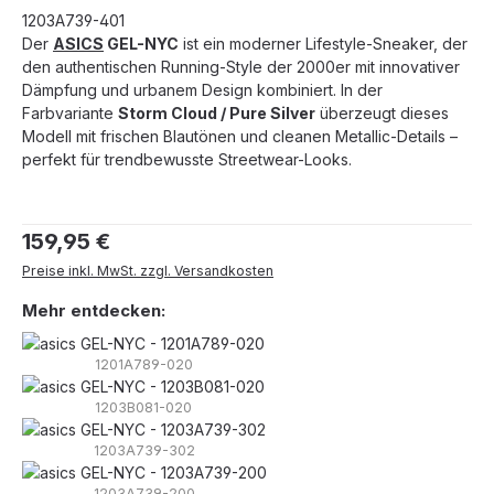
1203A739-401
Der
ASICS
GEL-NYC
ist ein moderner Lifestyle-Sneaker, der
den authentischen Running-Style der 2000er mit innovativer
Dämpfung und urbanem Design kombiniert. In der
Farbvariante
Storm Cloud / Pure Silver
überzeugt dieses
Modell mit frischen Blautönen und cleanen Metallic-Details –
perfekt für trendbewusste Streetwear-Looks.
Regulärer Preis:
159,95 €
Preise inkl. MwSt. zzgl. Versandkosten
Mehr entdecken:
1201A789-020
1203B081-020
1203A739-302
1203A739-200