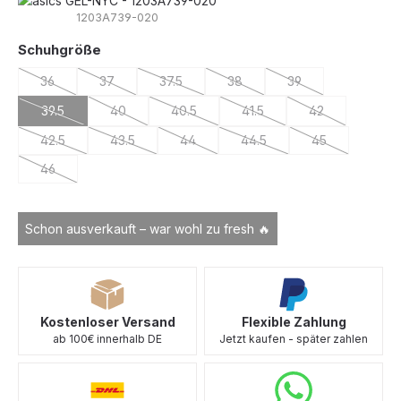
1203A739-020
auswählen
Schuhgröße
36
37
37.5
38
39
(Diese Option ist zurzeit nicht verfügbar.)
(Diese Option ist zurzeit nicht verfügbar.)
(Diese Option ist zurzeit nicht verfügbar.)
(Diese Option ist zurzeit nicht v
(Diese Option ist zur
39.5
40
40.5
41.5
42
(Diese Option ist zurzeit nicht verfügbar.)
(Diese Option ist zurzeit nicht verfügbar.)
(Diese Option ist zurzeit nicht verfügbar.)
(Diese Option ist zurzeit nic
(Diese Option is
42.5
43.5
44
44.5
45
(Diese Option ist zurzeit nicht verfügbar.)
(Diese Option ist zurzeit nicht verfügbar.)
(Diese Option ist zurzeit nicht verfügbar.
(Diese Option ist zurzeit nic
(Diese Option is
46
(Diese Option ist zurzeit nicht verfügbar.)
Schon ausverkauft – war wohl zu fresh 🔥
Kostenloser Versand
Flexible Zahlung
ab 100€ innerhalb DE
Jetzt kaufen - später zahlen