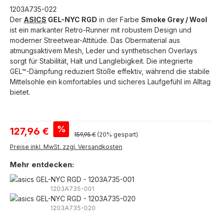
1203A735-022
Der
ASICS
GEL-NYC RGD
in der Farbe
Smoke Grey / Wool
ist ein markanter Retro-Runner mit robustem Design und
moderner Streetwear-Attitüde. Das Obermaterial aus
atmungsaktivem Mesh, Leder und synthetischen Overlays
sorgt für Stabilität, Halt und Langlebigkeit. Die integrierte
GEL™-Dämpfung reduziert Stöße effektiv, während die stabile
Mittelsohle ein komfortables und sicheres Laufgefühl im Alltag
bietet.
Verkaufspreis:
%
127,96 €
Regulärer Preis:
159,95 €
(20% gespart)
Preise inkl. MwSt. zzgl. Versandkosten
Mehr entdecken:
1203A735-001
1203A735-020