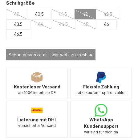
auswählen
Schuhgröße
40
40.5
41.5
42
42.5
(Diese Option ist zurzeit nicht verfügbar.)
(Diese Option ist zurzeit nicht verfügbar.)
(Diese Option ist zurzeit nich
(Diese Option ist
43.5
44
44.5
45
46
(Diese Option ist zurzeit nicht verfügbar.)
(Diese Option ist zurzeit nicht verfügbar.)
(Diese Option ist zurzeit nich
46.5
Schon ausverkauft – war wohl zu fresh 🔥
Kostenloser Versand
Flexible Zahlung
ab 100€ innerhalb DE
Jetzt kaufen - später zahlen
Lieferung mit DHL
WhatsApp
versicherter Versand
Kundensupport
wir sind für dich da