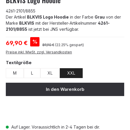
BLKVIS Logo Hoodie
4261-2101/8855
Der Artikel
BLKVIS Logo Hoodie
in der Farbe
Grau
von der
Marke
BLKVIS
mit der Hersteller-Artikelnummer
4261-
2101/8855
ist jetzt bei JNS verfügbar.
Verkaufspreis:
%
69,90 €
Regulärer Preis:
89,90 €
(22.25% gespart)
Preise inkl. MwSt. zzgl. Versandkosten
auswählen
Textilgröße
M
L
XL
XXL
In den Warenkorb
Auf Lager. Voraussichtlich in 2-4 Tagen bei dir.