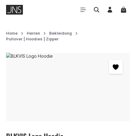
Zum Hauptinhalt springen
Waren
Home
Herren
Bekleidung
Pullover | Hoodies | Zipper
Bildergalerie überspringen