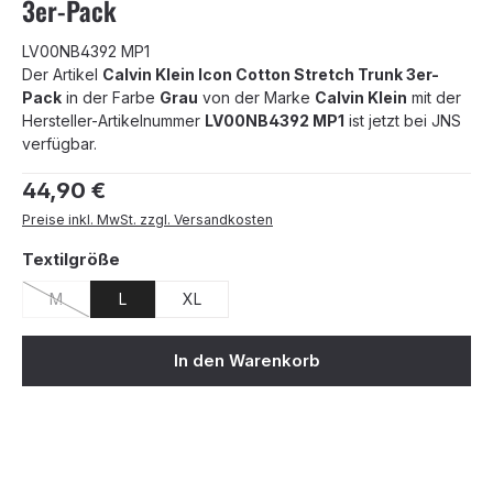
3er-Pack
LV00NB4392 MP1
Der Artikel
Calvin Klein Icon Cotton Stretch Trunk 3er-
Pack
in der Farbe
Grau
von der Marke
Calvin Klein
mit der
Hersteller-Artikelnummer
LV00NB4392 MP1
ist jetzt bei JNS
verfügbar.
Regulärer Preis:
44,90 €
Preise inkl. MwSt. zzgl. Versandkosten
auswählen
Textilgröße
M
L
XL
(Diese Option ist zurzeit nicht verfügbar.)
In den Warenkorb