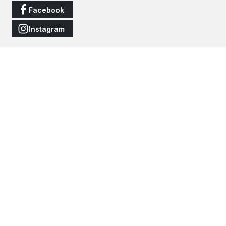
Facebook
Instagram
Vertrag widerrufen
Alle Preise inkl. gesetzl. Mehrwertsteuer zzgl.
Versandkosten
und
ggf. Nachnahmegebühren, wenn nicht anders angegeben.
© 2026 JNS