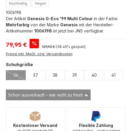
Nachhaltig
Vegan
1006198
Der Artikel
Genesis G-Eco '99 Multi Colour
in der Farbe
Mehrfarbig
von der Marke
Genesis
mit der Hersteller-
Artikelnummer
1006198
ist jetzt bei JNS verfügbar.
Verkaufspreis:
%
79,95 €
Regulärer Preis:
129,90 €
(38.45% gespart)
Preise inkl. MwSt. zzgl. Versandkosten
auswählen
Schuhgröße
36
37
38
39
40
41
(Diese Option ist zurzeit nicht verfügbar.)
Schon ausverkauft – war wohl zu fresh 🔥
Kostenloser Versand
Flexible Zahlung
ab 100€ innerhalb DE
Jetzt kaufen - später zahlen