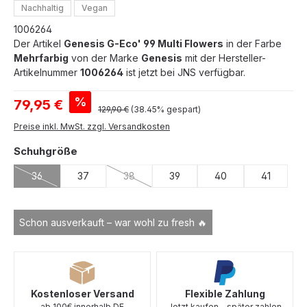
Nachhaltig
Vegan
1006264
Der Artikel
Genesis G-Eco' 99 Multi Flowers
in der Farbe
Mehrfarbig
von der Marke
Genesis
mit der Hersteller-
Artikelnummer
1006264
ist jetzt bei JNS verfügbar.
Verkaufspreis:
%
79,95 €
Regulärer Preis:
129,90 €
(38.45% gespart)
Preise inkl. MwSt. zzgl. Versandkosten
auswählen
Schuhgröße
36
37
38
39
40
41
(Diese Option ist zurzeit nicht verfügbar.)
(Diese Option ist zurzeit nicht verfügbar.)
Schon ausverkauft – war wohl zu fresh 🔥
Kostenloser Versand
Flexible Zahlung
ab 100€ innerhalb DE
Jetzt kaufen - später zahlen