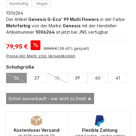
Nachhaltig
Vegan
1006264
Der Artikel
Genesis G-Eco' 99 Multi Flowers
in der Farbe
Mehrfarbig
von der Marke
Genesis
mit der Hersteller-
Artikelnummer
1006264
ist jetzt bei JNS verfügbar.
Verkaufspreis:
%
79,95 €
Regulärer Preis:
129,90 €
(38.45% gespart)
Preise inkl. MwSt. zzgl. Versandkosten
auswählen
Schuhgröße
36
37
38
39
40
41
(Diese Option ist zurzeit nicht verfügbar.)
(Diese Option ist zurzeit nicht verfügbar.)
Schon ausverkauft – war wohl zu fresh 🔥
Kostenloser Versand
Flexible Zahlung
ab 100€ innerhalb DE
Jetzt kaufen - später zahlen