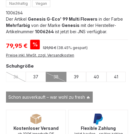
Nachhaltig
Vegan
1006264
Der Artikel
Genesis G-Eco' 99 Multi Flowers
in der Farbe
Mehrfarbig
von der Marke
Genesis
mit der Hersteller-
Artikelnummer
1006264
ist jetzt bei JNS verfügbar.
Verkaufspreis:
%
79,95 €
Regulärer Preis:
129,90 €
(38.45% gespart)
Preise inkl. MwSt. zzgl. Versandkosten
auswählen
Schuhgröße
36
37
38
39
40
41
(Diese Option ist zurzeit nicht verfügbar.)
(Diese Option ist zurzeit nicht verfügbar.)
Schon ausverkauft – war wohl zu fresh 🔥
Kostenloser Versand
Flexible Zahlung
ab 100€ innerhalb DE
Jetzt kaufen - später zahlen