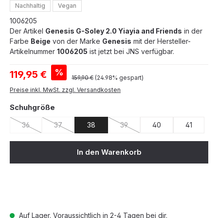
Nachhaltig
Vegan
1006205
Der Artikel
Genesis G-Soley 2.0 Yiayia and Friends
in der
Farbe
Beige
von der Marke
Genesis
mit der Hersteller-
Artikelnummer
1006205
ist jetzt bei JNS verfügbar.
Verkaufspreis:
%
119,95 €
Regulärer Preis:
159,90 €
(24.98% gespart)
Preise inkl. MwSt. zzgl. Versandkosten
auswählen
Schuhgröße
36
37
38
39
40
41
(Diese Option ist zurzeit nicht verfügbar.)
(Diese Option ist zurzeit nicht verfügbar.)
(Diese Option ist zurzeit nicht ve
In den Warenkorb
Auf Lager. Voraussichtlich in 2-4 Tagen bei dir.