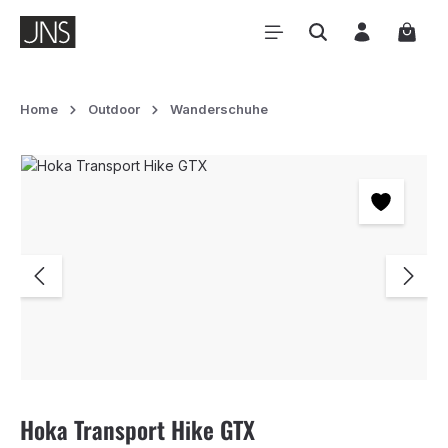
Zum Hauptinhalt springen
Waren
Home
Outdoor
Wanderschuhe
Bildergalerie überspringen
Hoka Transport Hike GTX