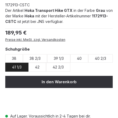
1172913-CSTC
Der Artikel
Hoka Transport Hike GTX
in der Farbe
Grau
von
der Marke
Hoka
mit der Hersteller-Artikelnummer
1172913-
CSTC
ist jetzt bei JNS verfügbar.
Regulärer Preis:
189,95 €
Preise inkl. MwSt. zzgl. Versandkosten
auswählen
Schuhgröße
38
38 2/3
39 1/3
40
40 2/3
41 1/3
42
42 2/3
In den Warenkorb
Auf Lager. Voraussichtlich in 2-4 Tagen bei dir.