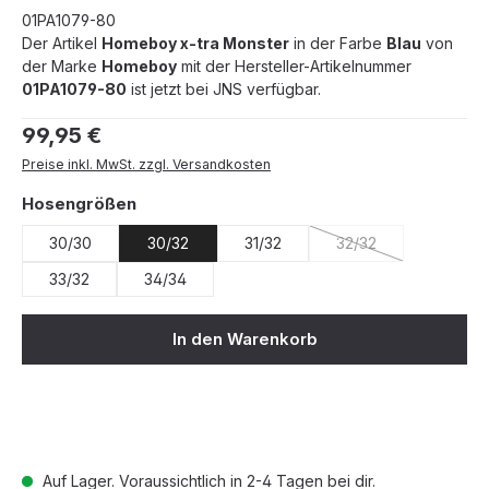
01PA1079-80
Der Artikel
Homeboy x-tra Monster
in der Farbe
Blau
von
der Marke
Homeboy
mit der Hersteller-Artikelnummer
01PA1079-80
ist jetzt bei JNS verfügbar.
Regulärer Preis:
99,95 €
Preise inkl. MwSt. zzgl. Versandkosten
auswählen
Hosengrößen
30/30
30/32
31/32
32/32
(Diese Option ist zur
33/32
34/34
In den Warenkorb
Auf Lager. Voraussichtlich in 2-4 Tagen bei dir.