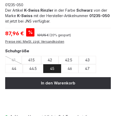
01235-050
Der Artikel
K-Swiss Rinzler
in der Farbe
Schwarz
von der
Marke
K-Swiss
mit der Hersteller-Artikelnummer
01235-050
ist jetzt bei JNS verfügbar.
Verkaufspreis:
%
87,96 €
Regulärer Preis:
109,95 €
(20% gespart)
Preise inkl. MwSt. zzgl. Versandkosten
auswählen
Schuhgröße
41
41.5
42
42.5
43
(Diese Option ist zurzeit nicht verfügbar.)
44
44.5
45
46
47
In den Warenkorb