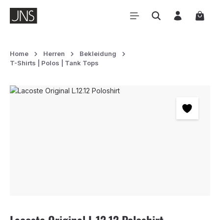
Zum Hauptinhalt springen
Waren
Home
Herren
Bekleidung
T-Shirts | Polos | Tank Tops
Bildergalerie überspringen