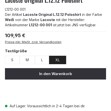
Lacoste Original L.12.12 Poloshirt
L1212-00 001
Der Artikel
Lacoste Original L.12.12 Poloshirt
in der Farbe
Weiß
von der Marke
Lacoste
mit der Hersteller-
Artikelnummer
L1212-00 001
ist jetzt bei JNS verfügbar.
Regulärer Preis:
109,95 €
Preise inkl. MwSt. zzgl. Versandkosten
auswählen
Textilgröße
S
M
L
XL
In den Warenkorb
Auf Lager. Voraussichtlich in 2-4 Tagen bei dir.