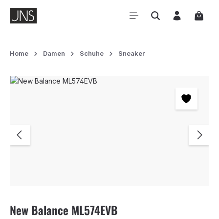
Zum Hauptinhalt springen
Waren
Home
Damen
Schuhe
Sneaker
Bildergalerie überspringen
New Balance ML574EVB