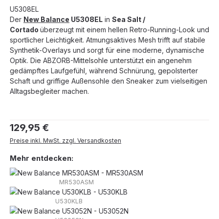
U5308EL
Der
New Balance
U5308EL
in
Sea Salt /
Cortado
überzeugt mit einem hellen Retro-Running-Look und
sportlicher Leichtigkeit. Atmungsaktives Mesh trifft auf stabile
Synthetik-Overlays und sorgt für eine moderne, dynamische
Optik. Die ABZORB-Mittelsohle unterstützt ein angenehm
gedämpftes Laufgefühl, während Schnürung, gepolsterter
Schaft und griffige Außensohle den Sneaker zum vielseitigen
Alltagsbegleiter machen.
Regulärer Preis:
129,95 €
Preise inkl. MwSt. zzgl. Versandkosten
Mehr entdecken:
MR530ASM
U530KLB