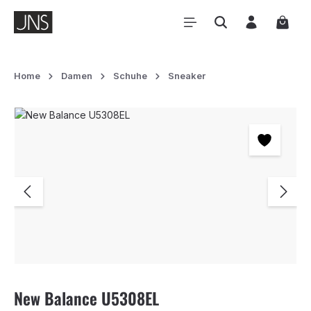
Zum Hauptinhalt springen
Waren
Home
Damen
Schuhe
Sneaker
Bildergalerie überspringen
New Balance U5308EL