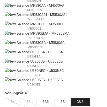
U53052N
MR530AA
MR530AA1
MR530CE
MR530EMA
MR530SG
U530ESA
U530ESB
U530NEC
U530SEB
auswählen
Schuhgröße
36
37
37.5
38
38.5
(Diese Option ist zurzeit nicht verfügbar.)
(Diese Option ist zurzeit nicht verfügbar.)