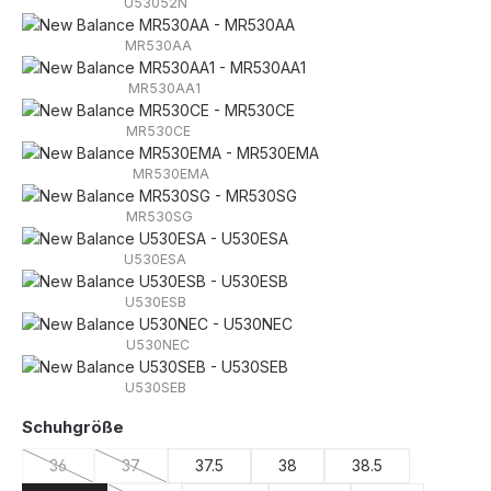
U53052N
MR530AA
MR530AA1
MR530CE
MR530EMA
MR530SG
U530ESA
U530ESB
U530NEC
U530SEB
auswählen
Schuhgröße
36
37
37.5
38
38.5
(Diese Option ist zurzeit nicht verfügbar.)
(Diese Option ist zurzeit nicht verfügbar.)