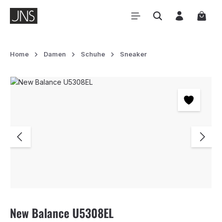
Zum Hauptinhalt springen
Waren
Home
Damen
Schuhe
Sneaker
Bildergalerie überspringen
New Balance U5308EL