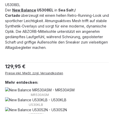
U5308EL
Der
New Balance
U5308EL
in
Sea Salt /
Cortado
überzeugt mit einem hellen Retro-Running-Look und
sportlicher Leichtigkeit. Atmungsaktives Mesh trifft auf stabile
Synthetik-Overlays und sorgt für eine moderne, dynamische
Optik. Die ABZORB-Mittelsohle unterstützt ein angenehm
gedämpftes Laufgefühl, während Schnürung, gepolsterter
Schaft und griffige Außensohle den Sneaker zum vielseitigen
Alltagsbegleiter machen.
Regulärer Preis:
129,95 €
Preise inkl. MwSt. zzgl. Versandkosten
Mehr entdecken:
MR530ASM
U530KLB