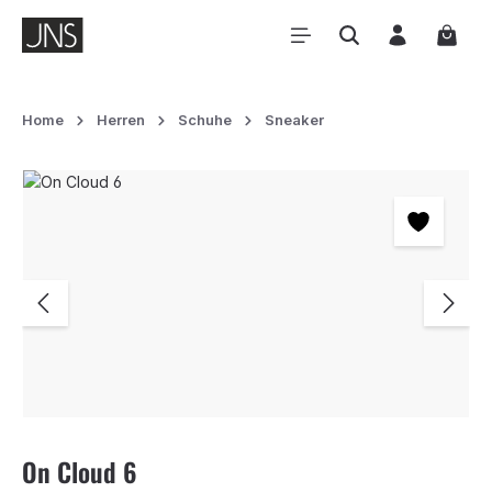
Zum Hauptinhalt springen
Waren
Home
Herren
Schuhe
Sneaker
Bildergalerie überspringen
On Cloud 6