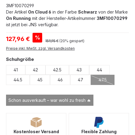
3MF10070299
Der Artikel
On Cloud 6
in der Farbe
Schwarz
von der Marke
On Running
mit der Hersteller-Artikelnummer
3MF10070299
ist jetzt bei JNS verfügbar.
Verkaufspreis:
%
127,96 €
Regulärer Preis:
159,95 €
(20% gespart)
Preise inkl. MwSt. zzgl. Versandkosten
auswählen
Schuhgröße
41
42
42.5
43
44
44.5
45
46
47
47.5
(Diese Option ist z
Schon ausverkauft – war wohl zu fresh 🔥
Kostenloser Versand
Flexible Zahlung