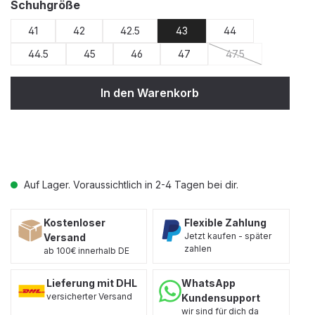
auswählen
Schuhgröße
41
42
42.5
43
44
44.5
45
46
47
47.5
(Diese Option ist zu
In den Warenkorb
Auf Lager. Voraussichtlich in 2-4 Tagen bei dir.
Kostenloser
Flexible Zahlung
Jetzt kaufen - später
Versand
zahlen
ab 100€ innerhalb DE
Lieferung mit DHL
WhatsApp
versicherter Versand
Kundensupport
wir sind für dich da