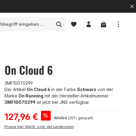
Warenkorb enth
On Cloud 6
3MF10070299
Der Artikel
On Cloud 6
in der Farbe
Schwarz
von der
Marke
On Running
mit der Hersteller-Artikelnummer
3MF10070299
ist jetzt bei JNS verfügbar.
Verkaufspreis:
127,96 €
%
Regulärer Preis:
159,95 €
(20% gespart)
Preise inkl. MwSt. zzgl. Versandkosten