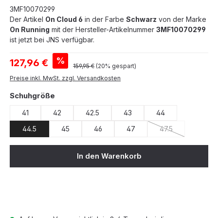
3MF10070299
Der Artikel
On Cloud 6
in der Farbe
Schwarz
von der Marke
On Running
mit der Hersteller-Artikelnummer
3MF10070299
ist jetzt bei JNS verfügbar.
Verkaufspreis:
%
127,96 €
Regulärer Preis:
159,95 €
(20% gespart)
Preise inkl. MwSt. zzgl. Versandkosten
auswählen
Schuhgröße
41
42
42.5
43
44
44.5
45
46
47
47.5
(Diese Option ist z
In den Warenkorb