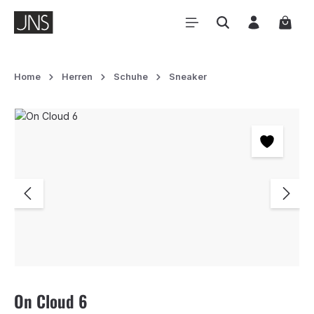
Zum Hauptinhalt springen
Waren
Home
Herren
Schuhe
Sneaker
Bildergalerie überspringen
On Cloud 6