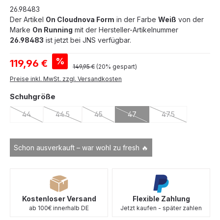
26.98483
Der Artikel
On Cloudnova Form
in der Farbe
Weiß
von der
Marke
On Running
mit der Hersteller-Artikelnummer
26.98483
ist jetzt bei JNS verfügbar.
Verkaufspreis:
%
119,96 €
Regulärer Preis:
149,95 €
(20% gespart)
Preise inkl. MwSt. zzgl. Versandkosten
auswählen
Schuhgröße
44
44.5
45
47
47.5
(Diese Option ist zurzeit nicht verfügbar.)
(Diese Option ist zurzeit nicht verfügbar.)
(Diese Option ist zurzeit nicht verfügbar.)
(Diese Option ist zurzeit nicht
(Diese Option ist 
Schon ausverkauft – war wohl zu fresh 🔥
Kostenloser Versand
Flexible Zahlung
ab 100€ innerhalb DE
Jetzt kaufen - später zahlen