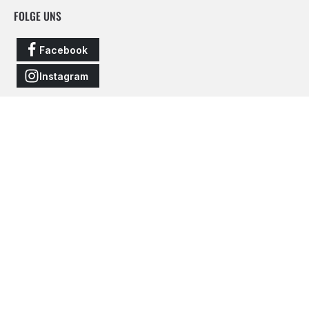
FOLGE UNS
Facebook
Instagram
Vertrag widerrufen
Alle Preise inkl. gesetzl. Mehrwertsteuer zzgl.
Versandkosten
und