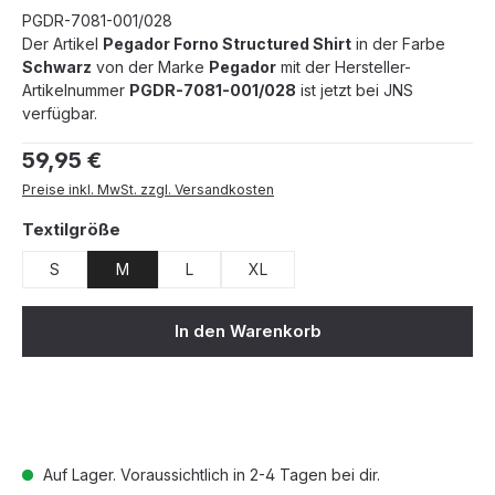
PGDR-7081-001/028
Der Artikel
Pegador Forno Structured Shirt
in der Farbe
Schwarz
von der Marke
Pegador
mit der Hersteller-
Artikelnummer
PGDR-7081-001/028
ist jetzt bei JNS
verfügbar.
Regulärer Preis:
59,95 €
Preise inkl. MwSt. zzgl. Versandkosten
auswählen
Textilgröße
S
M
L
XL
In den Warenkorb
Auf Lager. Voraussichtlich in 2-4 Tagen bei dir.