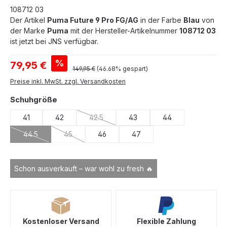
108712 03
Der Artikel
Puma Future 9 Pro FG/AG
in der Farbe
Blau
von
der Marke
Puma
mit der Hersteller-Artikelnummer
108712 03
ist jetzt bei JNS verfügbar.
Verkaufspreis:
%
79,95 €
Regulärer Preis:
149,95 €
(46.68% gespart)
Preise inkl. MwSt. zzgl. Versandkosten
auswählen
Schuhgröße
41
42
42.5
43
44
(Diese Option ist zurzeit nicht verfügbar.)
44.5
45
46
47
(Diese Option ist zurzeit nicht verfügbar.)
(Diese Option ist zurzeit nicht verfügbar.)
Schon ausverkauft – war wohl zu fresh 🔥
Kostenloser Versand
Flexible Zahlung