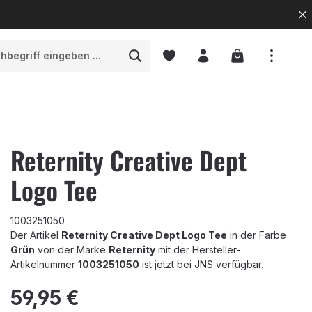
Warenkorb enth
Reternity Creative Dept
Logo Tee
1003251050
Der Artikel
Reternity Creative Dept Logo Tee
in der Farbe
Grün
von der Marke
Reternity
mit der Hersteller-
Artikelnummer
1003251050
ist jetzt bei JNS verfügbar.
Regulärer Preis:
59,95 €