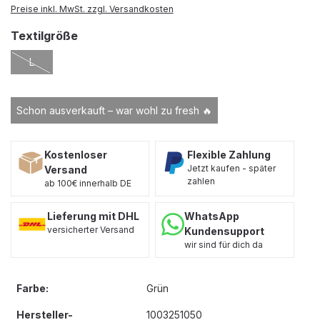
Preise inkl. MwSt. zzgl. Versandkosten
auswählen
Textilgröße
L
(Diese Option ist zurzeit nicht verfügbar.)
Schon ausverkauft – war wohl zu fresh 🔥
Kostenloser
Flexible Zahlung
Jetzt kaufen - später
Versand
zahlen
ab 100€ innerhalb DE
Lieferung mit DHL
WhatsApp
versicherter Versand
Kundensupport
wir sind für dich da
Farbe:
Grün
Hersteller-
1003251050