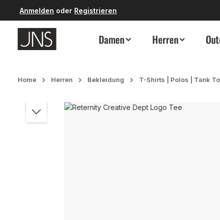
Anmelden
oder
Registrieren
 Hauptinhalt springen
Zur Suche springen
Zur Hauptnavigation springen
Damen
Herren
Out
Home
Herren
Bekleidung
T-Shirts | Polos | Tank T
Bildergalerie überspringen