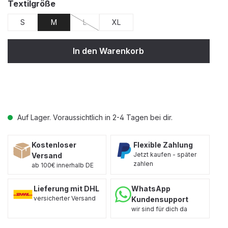
auswählen
Textilgröße
S
M
L
XL
(Diese Option ist zurzeit nicht verfügbar.)
In den Warenkorb
Auf Lager. Voraussichtlich in 2-4 Tagen bei dir.
Kostenloser
Flexible Zahlung
Jetzt kaufen - später
Versand
zahlen
ab 100€ innerhalb DE
Lieferung mit DHL
WhatsApp
versicherter Versand
Kundensupport
wir sind für dich da