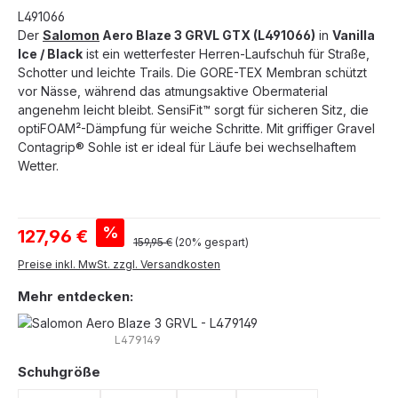
L491066
Der
Salomon
Aero Blaze 3 GRVL GTX (L491066)
in
Vanilla
Ice / Black
ist ein wetterfester Herren-Laufschuh für Straße,
Schotter und leichte Trails. Die GORE-TEX Membran schützt
vor Nässe, während das atmungsaktive Obermaterial
angenehm leicht bleibt. SensiFit™ sorgt für sicheren Sitz, die
optiFOAM²-Dämpfung für weiche Schritte. Mit griffiger Gravel
Contagrip® Sohle ist er ideal für Läufe bei wechselhaftem
Wetter.
Verkaufspreis:
%
127,96 €
Regulärer Preis:
159,95 €
(20% gespart)
Preise inkl. MwSt. zzgl. Versandkosten
Mehr entdecken:
L479149
auswählen
Schuhgröße