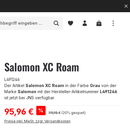
Warenkorb enth
Salomon XC Roam
L491246
Der Artikel
Salomon XC Roam
in der Farbe
Grau
von der
Marke
Salomon
mit der Hersteller-Artikelnummer
L491246
ist jetzt bei JNS verfügbar.
Verkaufspreis:
95,96 €
%
Regulärer Preis:
119,95 €
(20% gespart)
Preise inkl. MwSt. zzgl. Versandkosten