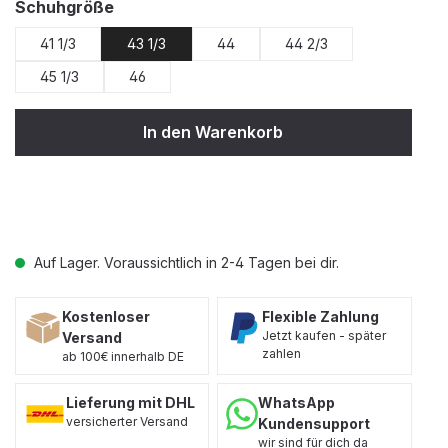
auswählen
Schuhgröße
41 1/3
43 1/3
44
44 2/3
45 1/3
46
In den Warenkorb
Auf Lager. Voraussichtlich in 2-4 Tagen bei dir.
Kostenloser
Flexible Zahlung
Jetzt kaufen - später
Versand
zahlen
ab 100€ innerhalb DE
Lieferung mit DHL
WhatsApp
versicherter Versand
Kundensupport
wir sind für dich da