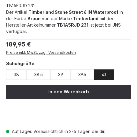
TB1A5RJD 231
Der Artikel
Timberland Stone Street 6 IN Waterproof
in
der Farbe
Braun
von der Marke
Timberland
mit der
Hersteller-Artikelnummer
TB1A5RJD 231
ist jetzt bei JNS
verfügbar.
Regulärer Preis:
189,95 €
Preise inkl. MwSt. zzgl. Versandkosten
auswählen
Schuhgröße
38
38.5
39
39.5
41
In den Warenkorb
Auf Lager. Voraussichtlich in 2-4 Tagen bei dir.