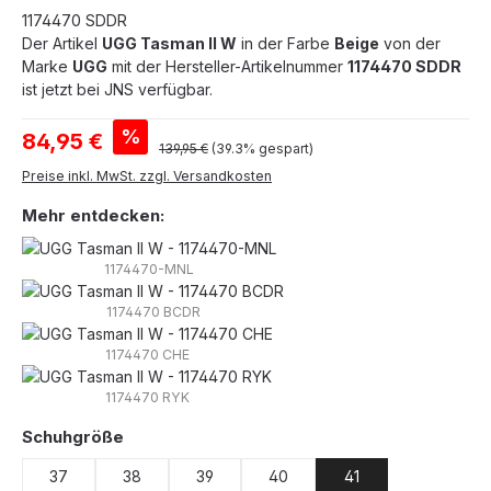
1174470 SDDR
Der Artikel
UGG Tasman II W
in der Farbe
Beige
von der
Marke
UGG
mit der Hersteller-Artikelnummer
1174470 SDDR
ist jetzt bei JNS verfügbar.
Verkaufspreis:
%
84,95 €
Regulärer Preis:
139,95 €
(39.3% gespart)
Preise inkl. MwSt. zzgl. Versandkosten
Mehr entdecken:
1174470-MNL
1174470 BCDR
1174470 CHE
1174470 RYK
auswählen
Schuhgröße
37
38
39
40
41