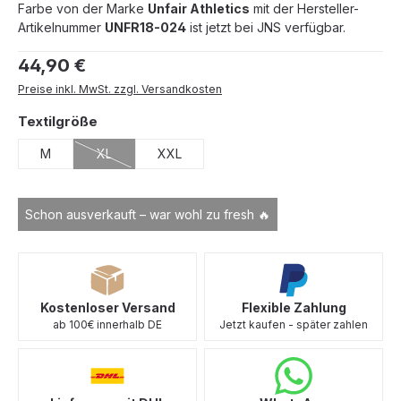
Farbe
von der Marke
Unfair Athletics
mit der Hersteller-
Artikelnummer
UNFR18-024
ist jetzt bei JNS verfügbar.
Regulärer Preis:
44,90 €
Preise inkl. MwSt. zzgl. Versandkosten
auswählen
Textilgröße
M
XL
XXL
(Diese Option ist zurzeit nicht verfügbar.)
Schon ausverkauft – war wohl zu fresh 🔥
Kostenloser Versand
Flexible Zahlung
ab 100€ innerhalb DE
Jetzt kaufen - später zahlen