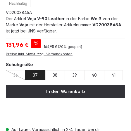
Nachhaltig
VD2003845A
Der Artikel
Veja V-90 Leather
in der Farbe
Weiß
von der
Marke
Veja
mit der Hersteller-Artikelnummer
VD2003845A
ist jetzt bei JNS verfügbar.
Verkaufspreis:
%
131,96 €
Regulärer Preis:
164,95 €
(20% gespart)
Preise inkl. MwSt. zzgl. Versandkosten
auswählen
Schuhgröße
36
37
38
39
40
41
(Diese Option ist zurzeit nicht verfügbar.)
In den Warenkorb
Auf Lager. Voraussichtlich in 2-4 Tagen bei dir.