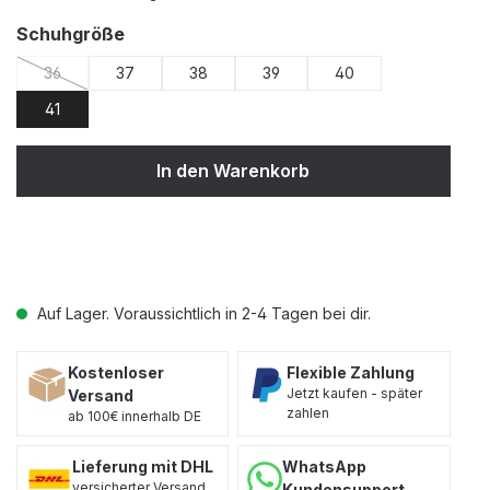
auswählen
Schuhgröße
36
37
38
39
40
(Diese Option ist zurzeit nicht verfügbar.)
41
In den Warenkorb
Auf Lager. Voraussichtlich in 2-4 Tagen bei dir.
Kostenloser
Flexible Zahlung
Jetzt kaufen - später
Versand
zahlen
ab 100€ innerhalb DE
Lieferung mit DHL
WhatsApp
versicherter Versand
Kundensupport