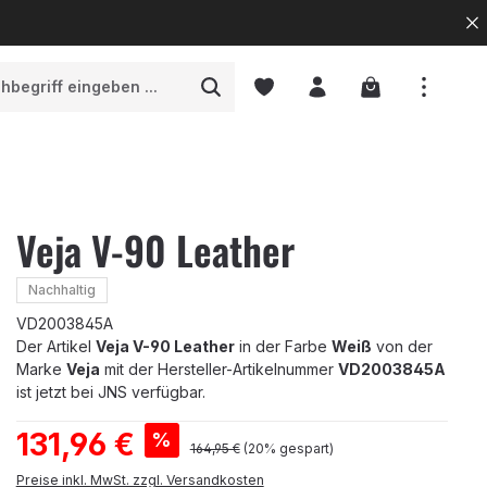
Warenkorb enth
Veja V-90 Leather
Nachhaltig
VD2003845A
Der Artikel
Veja V-90 Leather
in der Farbe
Weiß
von der
Marke
Veja
mit der Hersteller-Artikelnummer
VD2003845A
ist jetzt bei JNS verfügbar.
Verkaufspreis:
131,96 €
%
Regulärer Preis:
164,95 €
(20% gespart)
Preise inkl. MwSt. zzgl. Versandkosten