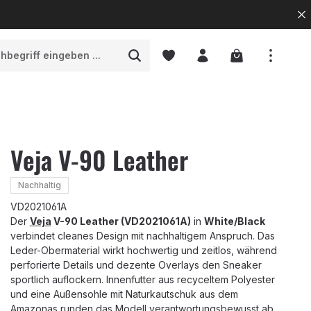
Warenkorb enth
Veja V-90 Leather
Nachhaltig
VD2021061A
Der
Veja
V-90 Leather (VD2021061A)
in
White/Black
verbindet cleanes Design mit nachhaltigem Anspruch. Das
Leder-Obermaterial wirkt hochwertig und zeitlos, während
perforierte Details und dezente Overlays den Sneaker
sportlich auflockern. Innenfutter aus recyceltem Polyester
und eine Außensohle mit Naturkautschuk aus dem
Amazonas runden das Modell verantwortungsbewusst ab.