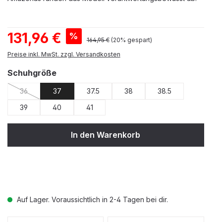
Verkaufspreis:
131,96 €
%
Regulärer Preis:
164,95 €
(20% gespart)
Preise inkl. MwSt. zzgl. Versandkosten
auswählen
Schuhgröße
36
37
37.5
38
38.5
(Diese Option ist zurzeit nicht verfügbar.)
39
40
41
In den Warenkorb
Auf Lager. Voraussichtlich in 2-4 Tagen bei dir.