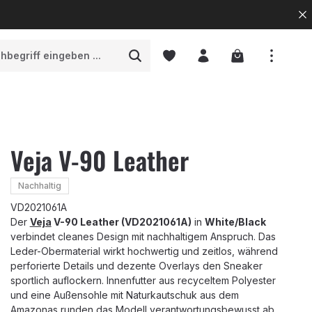
Warenkorb enth
Veja V-90 Leather
Nachhaltig
VD2021061A
Der
Veja
V-90 Leather (VD2021061A)
in
White/Black
verbindet cleanes Design mit nachhaltigem Anspruch. Das
Leder-Obermaterial wirkt hochwertig und zeitlos, während
perforierte Details und dezente Overlays den Sneaker
sportlich auflockern. Innenfutter aus recyceltem Polyester
und eine Außensohle mit Naturkautschuk aus dem
Amazonas runden das Modell verantwortungsbewusst ab.