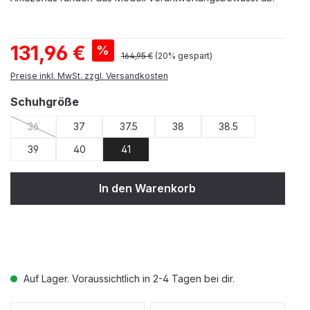
Verkaufspreis:
131,96 €
%
Regulärer Preis:
164,95 €
(20% gespart)
Preise inkl. MwSt. zzgl. Versandkosten
auswählen
Schuhgröße
36
37
37.5
38
38.5
(Diese Option ist zurzeit nicht verfügbar.)
39
40
41
In den Warenkorb
Auf Lager. Voraussichtlich in 2-4 Tagen bei dir.